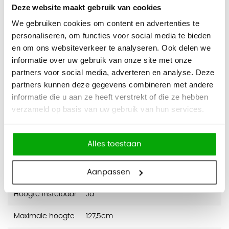
2 Motorig
Deze website maakt gebruik van cookies
Anti collission functie, frame stopt automatisch indien
We gebruiken cookies om content en advertenties te
er iets onder het bureau staat
personaliseren, om functies voor social media te bieden
en om ons websiteverkeer te analyseren. Ook delen we
Certificering
informatie over uw gebruik van onze site met onze
Voldoet aan de Nederlandse NPR 1813 norm
partners voor social media, adverteren en analyse. Deze
partners kunnen deze gegevens combineren met andere
ARBO-goedgekeurd
informatie die u aan ze heeft verstrekt of die ze hebben
Volledig TUV gecertificeerd (veiligheid en kwaliteit)
verzameld op basis van uw gebruik van hun services.
Garantie
2 jaar fabrieksgarantie
Alles toestaan
Specifications
Aanpassen
Hoogte instelbaar
Ja
Maximale hoogte
127,5cm