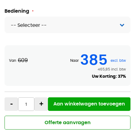
Bediening
385
609
Van
Naar
465,85
Uw Korting:
37%
-
+
Aan winkelwagen toevoegen
Offerte aanvragen