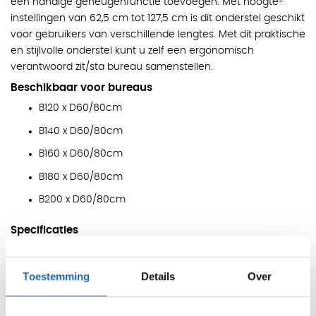
een handige geheugenfunctie toevoegen. Met hoogte-
instellingen van 62,5 cm tot 127,5 cm is dit onderstel geschikt
voor gebruikers van verschillende lengtes. Met dit praktische
en stijlvolle onderstel kunt u zelf een ergonomisch
verantwoord zit/sta bureau samenstellen.
Beschikbaar voor bureaus
B120 x D60/80cm
B140 x D60/80cm
B160 x D60/80cm
B180 x D60/80cm
B200 x D60/80cm
Specificaties
Frame: Elektrisch verstelbare hoogte 62,5-127,5cm
Draagkracht: Max 80kg
Toestemming
Details
Over
Luxe memory functie optioneel te bestellen