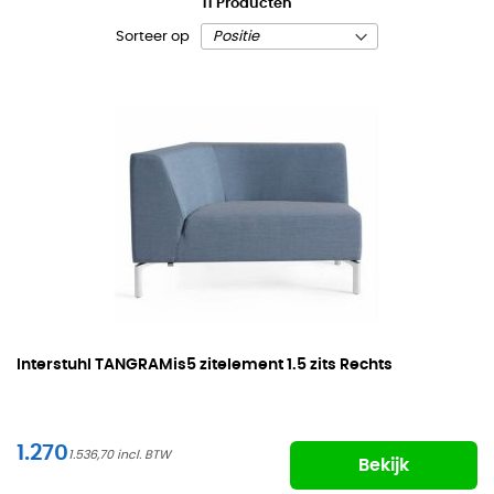
11
Producten
Sorteer op
Interstuhl
TANGRAMis5 zitelement 1.5 zits Rechts
1.270
1.536,70
Bekijk