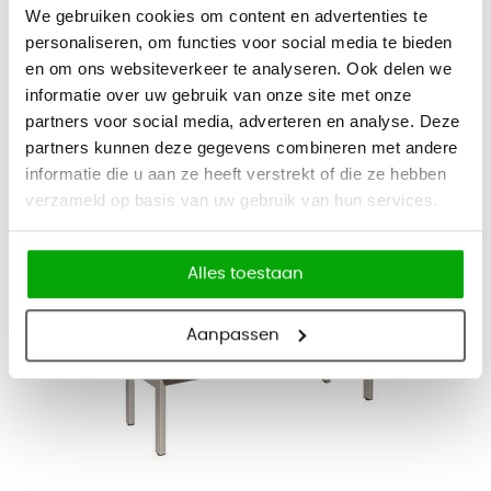
Bank Artic
We gebruiken cookies om content en advertenties te
personaliseren, om functies voor social media te bieden
en om ons websiteverkeer te analyseren. Ook delen we
2.759
informatie over uw gebruik van onze site met onze
3.338,39
Bekijk
partners voor social media, adverteren en analyse. Deze
partners kunnen deze gegevens combineren met andere
Vandaag besteld, binnen 4-6 weken bezorgd
informatie die u aan ze heeft verstrekt of die ze hebben
verzameld op basis van uw gebruik van hun services.
Alles toestaan
Aanpassen