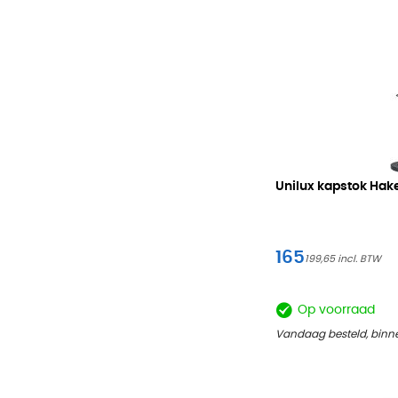
Unilux kapstok Hak
165
199,65
Op voorraad
Vandaag besteld, binne