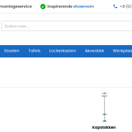
& montageservice
Inspirerende
showroom
+31 (0)
Stoelen
Tafels
Lockerkasten
Akoestiek
Werkplaat
Kapstokken