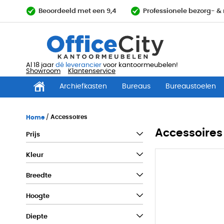
Ga
Beoordeeld met een 9,4
Professionele bezorg- 
direct
door
naar
de
inhoud
Al 18 jaar
dé leverancier
voor kantoormeubelen!
Showroom
Klantenservice
Archiefkasten
Bureaus
Bureaustoelen
Home
Accessoires
Accessoires
Prijs
Kleur
Breedte
Hoogte
Diepte