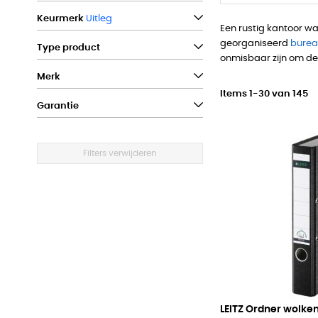
Keurmerk
Uitleg
Een rustig kantoor w
georganiseerd
bure
Type product
onmisbaar zijn om de
Merk
Items
1
-
30
van
145
Garantie
Filters verwijderen
LEITZ Ordner wolk