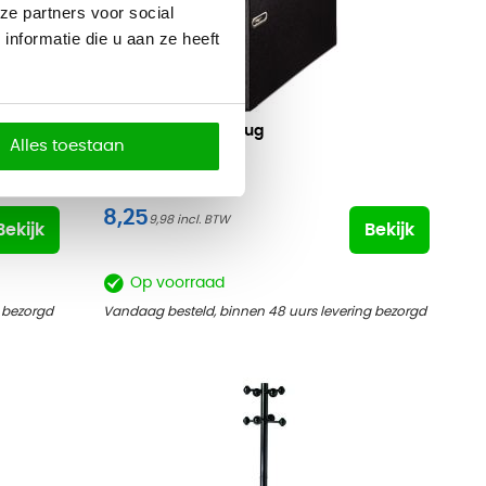
ze partners voor social
nformatie die u aan ze heeft
LEITZ Ordner
8cm rug
Alles toestaan
8,25
9,98
Bekijk
Bekijk
Op voorraad
 bezorgd
Vandaag besteld, binnen 48 uurs levering bezorgd