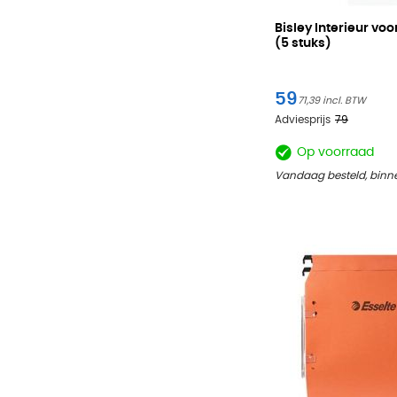
Bisley Interieur vo
(5 stuks)
59
71,39
Adviesprijs
79
Op voorraad
Vandaag besteld, binn