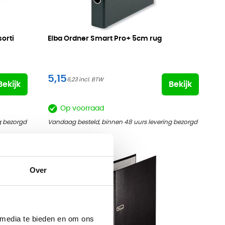
orti
Elba Ordner Smart Pro+
5cm rug
5,15
6,23
Bekijk
Bekijk
Op voorraad
g bezorgd
Vandaag besteld, binnen 48 uurs levering bezorgd
Over
 media te bieden en om ons