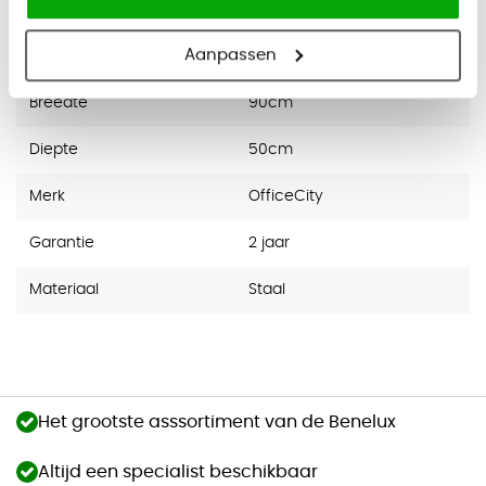
Specifications
Aanpassen
Breedte
90cm
Diepte
50cm
Merk
OfficeCity
Garantie
2 jaar
Materiaal
Staal
Het grootste asssortiment van de Benelux
Altijd een specialist beschikbaar