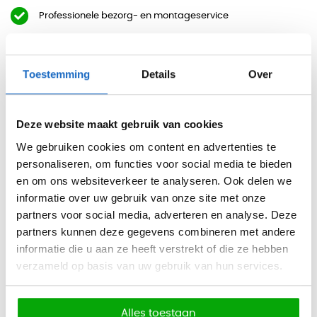
Professionele bezorg- en montageservice
Inspirerende showroom in Haarlem
Toestemming
Details
Over
Beschrijving
Deze website maakt gebruik van cookies
Eén van de accessoires van de basic of basic plus
We gebruiken cookies om content en advertenties te
Garderobekasten of Lockerkasten is de stofkap.De stofkap
personaliseren, om functies voor social media te bieden
kan eenvoudig op de kasten worden geplaatst en zorgt
en om ons websiteverkeer te analyseren. Ook delen we
ervoor dat er geen laag met stof op de kasten komt te
informatie over uw gebruik van onze site met onze
liggen. Zeker bij veel kleedkamers is het vervelend als men
partners voor social media, adverteren en analyse. Deze
zich aan het omkleden is en er door een openslaande deur
partners kunnen deze gegevens combineren met andere
of raam stof naar beneden waait.
informatie die u aan ze heeft verstrekt of die ze hebben
verzameld op basis van uw gebruik van hun services.
Met deze stofkap kan stof zich niet ophopen en voorkomt u
dit probleem. De stofkap voor de basic of basic plus
Garderobekasten en Lockerkasten is verkrijgbaar in 6
Alles toestaan
verschillende maten.