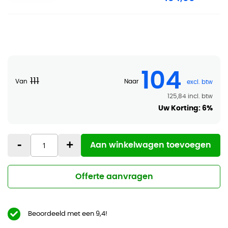
104
111
Van
Naar
125,84
Uw Korting:
6%
-
+
Aan winkelwagen toevoegen
Offerte aanvragen
Beoordeeld met een 9,4!