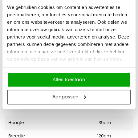
We gebruiken cookies om content en advertenties te
Specificaties:
- Voorzien van cilinderslot met 2 sleutels,
personaliseren, om functies voor social media te bieden
waarvan 1 kniksleutel
en om ons websiteverkeer te analyseren. Ook delen we
- Volledig gelaste stalen constructie
informatie over uw gebruik van onze site met onze
- Afgewerkt met een krasvaste poedercoating
partners voor social media, adverteren en analyse. Deze
- Vlamdovende PVC roldeuren met metalen eindlamel
partners kunnen deze gegevens combineren met andere
- Volledig vlakke bodem door toepassing van een
bodemlegbord
informatie die u aan ze heeft verstrekt of die ze hebben
- Voorzien van 4 justeerdoppen voor perfect pas stellen
verzameld op basis van uw gebruik van hun services.
- Inclusief 3 systeemlegborden per kast, geschikt voor
laterale hangmappen
- Legborden verstelbaar met een interval van 35 mm, en tot
Alles toestaan
50 kg belastbaar (verdeelde last)
- Inclusief 2 jaar fabrieksgarantie
Aanpassen
Specifications
Hoogte
135cm
Breedte
120cm