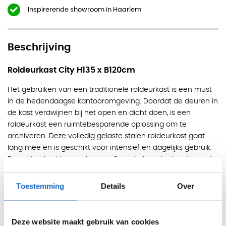
Inspirerende showroom in Haarlem
Beschrijving
Roldeurkast City H135 x B120cm
Het gebruiken van een traditionele roldeurkast is een must
in de hedendaagse kantooromgeving. Doordat de deuren in
de kast verdwijnen bij het open en dicht doen, is een
roldeurkast een ruimtebesparende oplossing om te
archiveren. Deze volledig gelaste stalen roldeurkast gaat
lang mee en is geschikt voor intensief en dagelijks gebruik.
De roldeurkast is voorzien van 3 verstelbare legborden en is
afsluitbaar door middel van een cilinderslot (incl. 2 sleutels).
Door de hoogte van 135cm kan de kast niet alleen tegen de
Toestemming
Details
Over
muur geplaatst worden, maar is deze ook ideaal geschikt
om vrijstaand in een ruimte te plaatsen als roomdivider.
Afmetingen:
Deze website maakt gebruik van cookies
- H135 x B120 x D45cm