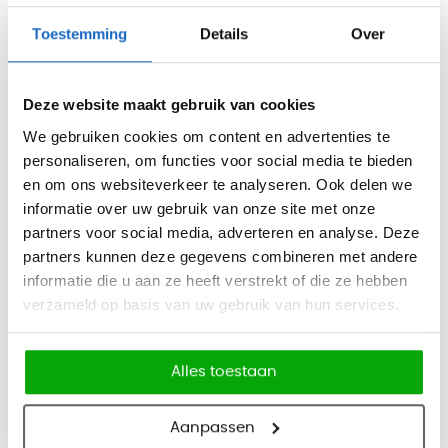
Kleur:
- Wit met antraciet
Toestemming
Details
Over
Afmetingen:
- H75 x B180 x D92cm
Deze website maakt gebruik van cookies
We gebruiken cookies om content en advertenties te
Eigenschappen:
personaliseren, om functies voor social media te bieden
- Voorzien van een melamine toplaag
en om ons websiteverkeer te analyseren. Ook delen we
- Voorzien van een schuifelement
informatie over uw gebruik van onze site met onze
- Voorzien van een kabeldoorvoer
partners voor social media, adverteren en analyse. Deze
- Voorzien van LED-verlichting
partners kunnen deze gegevens combineren met andere
- Optioneel met ladeblok met 3 laden (H54 x B42 x D60cm)
informatie die u aan ze heeft verstrekt of die ze hebben
Specifications
verzameld op basis van uw gebruik van hun services.
Merk
OfficeCity
Alles toestaan
Aantal personen
1 persoon
Aanpassen
Vorm
Rechthoekig