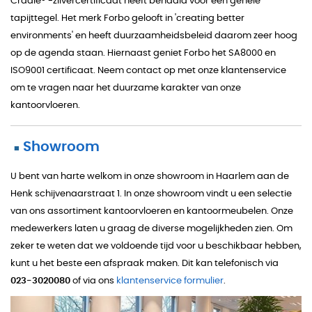
Cradle® -zilvercertificaat heeft behaald voor een gehele
tapijttegel. Het merk Forbo gelooft in 'creating better
environments' en heeft duurzaamheidsbeleid daarom zeer hoog
op de agenda staan. Hiernaast geniet Forbo het SA8000 en
ISO9001 certificaat. Neem contact op met onze klantenservice
om te vragen naar het duurzame karakter van onze
kantoorvloeren.
Showroom
■
U bent van harte welkom in onze showroom in Haarlem aan de
Henk schijvenaarstraat 1. In onze showroom vindt u een selectie
van ons assortiment kantoorvloeren en kantoormeubelen. Onze
medewerkers laten u graag de diverse mogelijkheden zien. Om
zeker te weten dat we voldoende tijd voor u beschikbaar hebben,
kunt u het beste een afspraak maken. Dit kan telefonisch via
023-3020080
of via ons
klantenservice formulier
.