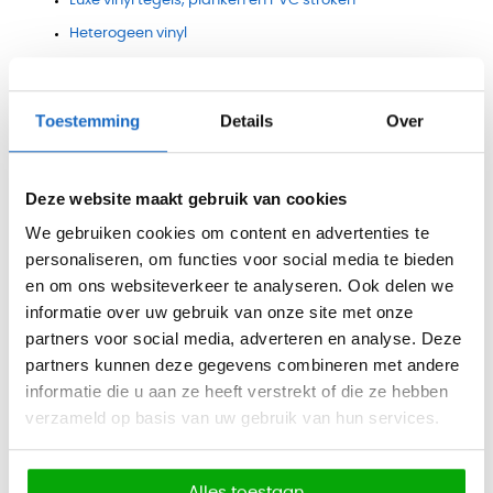
Luxe vinyl tegels, planken en PVC stroken
Heterogeen vinyl
Flotex
;
Linoleum/Marmoleum
Toestemming
Details
Over
Schoonloopsystemen
Naaldvilt
Deze website maakt gebruik van cookies
We gebruiken cookies om content en advertenties te
personaliseren, om functies voor social media te bieden
Onze merken kantoorvloeren
■
en om ons websiteverkeer te analyseren. Ook delen we
We hebben diverse
merken
vloeren in ons assortiment.
informatie over uw gebruik van onze site met onze
partners voor social media, adverteren en analyse. Deze
Onderstaand treft u een kleine greep uit de merken die wij
partners kunnen deze gegevens combineren met andere
voeren.
informatie die u aan ze heeft verstrekt of die ze hebben
verzameld op basis van uw gebruik van hun services.
Alles toestaan