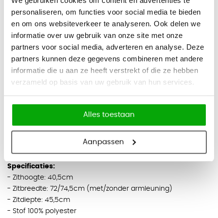
We gebruiken cookies om content en advertenties te
Baksteenrood CSE029 / Rood CSE06 / Lichtblauw CSE20 /
personaliseren, om functies voor social media te bieden
Marine CSE42 / Aquablauw CSE15 / Taupe CSE21 /
en om ons websiteverkeer te analyseren. Ook delen we
Middengrijs CSE13
informatie over uw gebruik van onze site met onze
partners voor social media, adverteren en analyse. Deze
Afwerking onderstel:
partners kunnen deze gegevens combineren met andere
Gepolijst aluminium / Wit / Zwart
informatie die u aan ze heeft verstrekt of die ze hebben
verzameld op basis van uw gebruik van hun services.
Configuraties:
- Lage rug
- Hoge rug
Alles toestaan
- Hoge rug met hoofdsteun
- Met of zonder armleuning
Aanpassen
- Met of zonder kussen
Specificaties:
- Zithoogte: 40,5cm
- Zitbreedte: 72/74,5cm (met/zonder armleuning)
- Zitdiepte: 45,5cm
- Stof 100% polyester