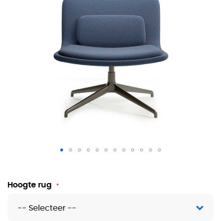
In Marine kleur met lage rug en rug kussen
Hoogte rug