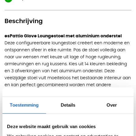
Beschrijving
esPattio Glove Loungestoel met aluminium onderstel
Deze configureerbare loungestoel creëert een moderne en
ontspannen sfeer in elke ruimte. Pas de stoel volledig aan
naar uw wensen met keuze uit lage of hoge rugleuning,
armleuningen en rug kussens. Kies uit 14 kleuren bekleding
en 3 afwerkingen van het aluminium onderstel. Deze
veelzijdige stoel vult moeiteloos het bestaande interieur aan
en kan perfect gecombineerd worden met andere
meubelstukken uit het uitgebreide assortiment van esPattio,
zoals fauteuils, banken en tafels.
Toestemming
Details
Over
Kleur stoffering:
ERA Camira:
Deze website maakt gebruik van cookies
Gebroken wit CSE01 / Lichtgeel CSE31 / Geel CSE03 / Beige
CSE02 / Lichtgroen CSE33 / Groen CSE34 / Roze CSE19 /