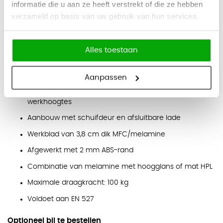
informatie die u aan ze heeft verstrekt of die ze hebben
Bladdikte: 3,8 cm
verzameld op basis van uw gebruik van hun services.
Eigenschappen
Premium directiebureau met elektrische zit-sta functie
Alles toestaan
Hoekopstelling met ruime aanbouw
Elektrisch verstelbaar van 76 tot 130 cm
Aanpassen
Standaard memoryfunctie voor opgeslagen
werkhoogtes
Aanbouw met schuifdeur en afsluitbare lade
Werkblad van 3,8 cm dik MFC/melamine
Afgewerkt met 2 mm ABS-rand
Combinatie van melamine met hoogglans of mat HPL
Maximale draagkracht: 100 kg
Voldoet aan EN 527
Optioneel bij te bestellen