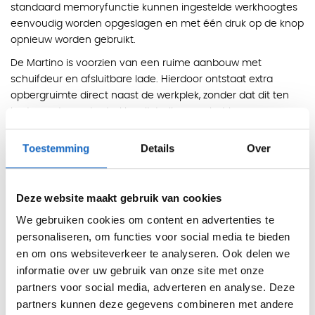
standaard memoryfunctie kunnen ingestelde werkhoogtes
eenvoudig worden opgeslagen en met één druk op de knop
opnieuw worden gebruikt.
De Martino is voorzien van een ruime aanbouw met
schuifdeur en afsluitbare lade. Hierdoor ontstaat extra
opbergruimte direct naast de werkplek, zonder dat dit ten
koste gaat van de strakke uitstraling van het bureau.
Kleuren
Toestemming
Details
Over
Melamine:
Amber Oak en Robinia.
HPL:
wit glans, zwart glans, antraciet glans, wit mat en zwart
mat.
Deze website maakt gebruik van cookies
Afmetingen
We gebruiken cookies om content en advertenties te
Totale afmeting: 199 x 208 cm of 219 x 208 cm
personaliseren, om functies voor social media te bieden
en om ons websiteverkeer te analyseren. Ook delen we
Hoogte elektrisch verstelbaar: 76 - 130 cm
informatie over uw gebruik van onze site met onze
Diepte werkblad: 100 cm
partners voor social media, adverteren en analyse. Deze
Diepte aanbouw: 57 cm
partners kunnen deze gegevens combineren met andere