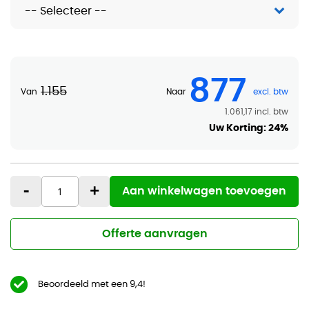
877
1.155
Van
Naar
1.061,17
Uw Korting:
24%
-
+
Aan winkelwagen toevoegen
Offerte aanvragen
Beoordeeld met een 9,4!