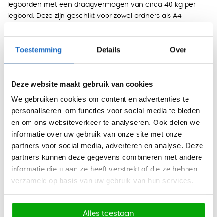
legborden met een draagvermogen van circa 40 kg per
legbord. Deze zijn geschikt voor zowel ordners als A4
hangmappen, waardoor de kast flexibel inzetbaar is binnen
kantooromgevingen.
Toestemming
Details
Over
Kleuren
Kleur:
Zwart, Lichtgrijs
Deze website maakt gebruik van cookies
Eigenschappen
We gebruiken cookies om content en advertenties te
Volledig gelaste, dubbelwandige stalen constructie
personaliseren, om functies voor social media te bieden
Brandwerend: 30 minuten (conform DIN 4102)
en om ons websiteverkeer te analyseren. Ook delen we
4-zijdig sluitende deuren met zware slotschoten
informatie over uw gebruik van onze site met onze
partners voor social media, adverteren en analyse. Deze
Dubbelbaard veiligheidsslot inclusief 2 sleutels
partners kunnen deze gegevens combineren met andere
Inclusief 4 verstelbare legborden
informatie die u aan ze heeft verstrekt of die ze hebben
verzameld op basis van uw gebruik van hun services.
Draagvermogen legborden: ca. 40 kg (verdeelde last)
Geschikt voor ordners en A4 hangmappen
Legborden verstelbaar per 20 mm
Alles toestaan