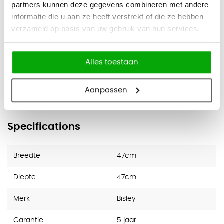
partners kunnen deze gegevens combineren met andere
1 hangmaplade en 3 materiaalladen
informatie die u aan ze heeft verstrekt of die ze hebben
Justeerbare bodemplaat of verrijdbaar onderstel
verzameld op basis van uw gebruik van hun services.
(optioneel)
Laden voorzien van kogelgelagerde
Alles toestaan
telescoopgeleiding
Garantie
Aanpassen
5 jaar fabrieksgarantie
Specifications
Breedte
47cm
Diepte
47cm
Merk
Bisley
Garantie
5 jaar