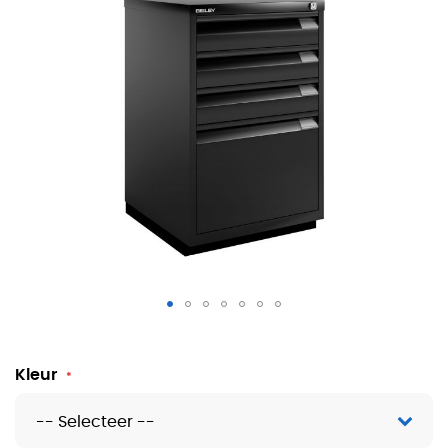
Bisley F-Serie ladekast 4 laden
Kleur