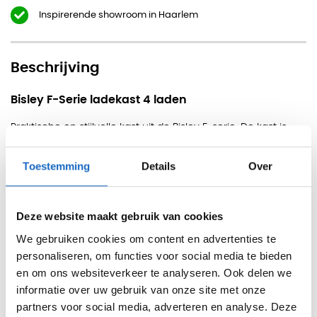
Inspirerende showroom in Haarlem
Beschrijving
Bisley F-Serie ladekast 4 laden
Praktische en stijlvolle kast uit de Bisley F-serie. De kast is
voorzien van 1 lade geschikt voor het opbergen van
hangmappen en 3 laden geschikt voor het opbergen van
Toestemming
Details
Over
kantoormateriaal en kantoorartikelen. De kast is ideaal
geschikt om te plaatsen onder of naast het bureau.
Afmetingen
Deze website maakt gebruik van cookies
Hoogte: 71 cm
We gebruiken cookies om content en advertenties te
personaliseren, om functies voor social media te bieden
Breedte: 47 cm
en om ons websiteverkeer te analyseren. Ook delen we
Diepte: 47 cm
informatie over uw gebruik van onze site met onze
partners voor social media, adverteren en analyse. Deze
Eigenschappen