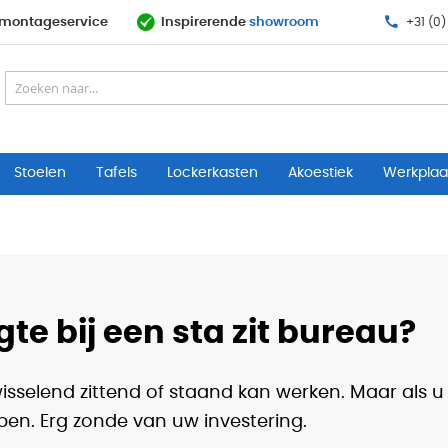
& montageservice
Inspirerende
showroom
+31 (0)
Stoelen
Tafels
Lockerkasten
Akoestiek
Werkplaat
gte bij een sta zit bureau?
isselend zittend of staand kan werken. Maar als u
ben. Erg zonde van uw investering.