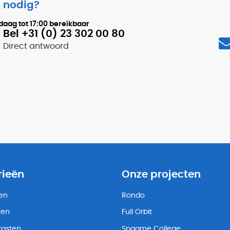
 nodig?
daag tot
17:00
bereikbaar
Bel +31 (0) 23 302 00 80
Direct antwoord
rieën
Onze projecten
ten
Rondo
ten
Full Orbit
kasten
Spaarne College