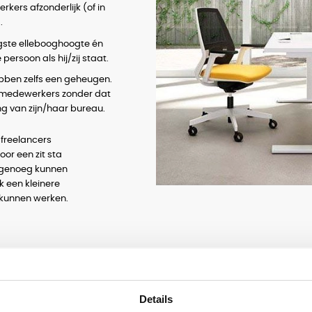
kers afzonderlijk (of in
.
agste ellebooghoogte én
ersoon als hij/zij staat.
ebben zelfs een geheugen.
e medewerkers zonder dat
ing van zijn/haar bureau.
 freelancers
or een zit sta
 genoeg kunnen
 een kleinere
 kunnen werken.
ange in hoogte
Details