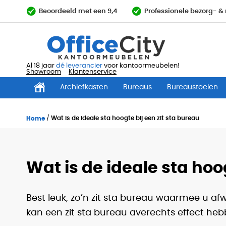
Ga
Beoordeeld met een 9,4
Professionele bezorg- 
direct
door
naar
de
inhoud
Al 18 jaar
dé leverancier
voor kantoormeubelen!
Showroom
Klantenservice
Archiefkasten
Bureaus
Bureaustoelen
Home
Wat is de ideale sta hoogte bij een zit sta bureau
Wat is de ideale sta hoo
Best leuk, zo’n zit sta bureau waarmee u afw
kan een zit sta bureau averechts effect heb