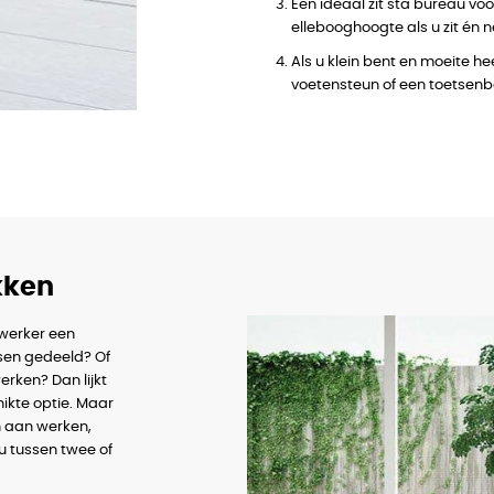
Een ideaal zit sta bureau v
ellebooghoogte als u zit én 
Als u klein bent en moeite h
voetensteun of een toetsenb
ekken
werker een
sen gedeeld? Of
erken? Dan lijkt
ikte optie. Maar
n aan werken,
u tussen twee of