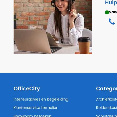
Hulp
Van
OfficeCity
Catego
Interieuradvies en begeleiding
Archiefkas
Klantenservice formulier
Roldeurkas
Showroom bezoeken
Schuifdeur