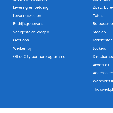
Levering en betaling
Zit sta bur
Leveringskosten
Tafels
Bedrijfsgegevens
Bureaustoe
Veelgestelde vragen
Stoelen
Over ons
Ladekasten
Werken bij
Lockers
OfficeCity partnerprogramma
Directiemeu
Akoestiek
Accessoire
Werkplaatsi
Thuiswerkp