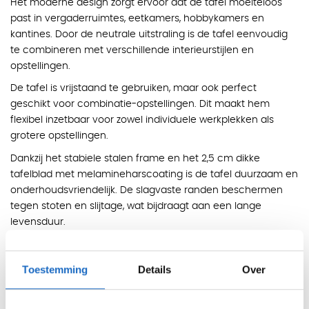
Het moderne design zorgt ervoor dat de tafel moeiteloos
past in vergaderruimtes, eetkamers, hobbykamers en
kantines. Door de neutrale uitstraling is de tafel eenvoudig
te combineren met verschillende interieurstijlen en
opstellingen.
De tafel is vrijstaand te gebruiken, maar ook perfect
geschikt voor combinatie-opstellingen. Dit maakt hem
flexibel inzetbaar voor zowel individuele werkplekken als
grotere opstellingen.
Dankzij het stabiele stalen frame en het 2,5 cm dikke
tafelblad met melamineharscoating is de tafel duurzaam en
onderhoudsvriendelijk. De slagvaste randen beschermen
tegen stoten en slijtage, wat bijdraagt aan een lange
levensduur.
De montage is eenvoudig en snel uit te voeren. Alleen de
poten hoeven met vier schroeven aan het frame bevestigd
Toestemming
Details
Over
te worden. De verstelbare vloerdoppen zorgen ervoor dat
de tafel altijd stabiel staat, zelfs op oneffen vloeren.