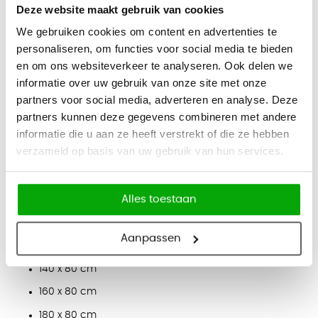
Eigenschappen
Deze website maakt gebruik van cookies
2,5 cm dik tafelblad met melamineharscoating
We gebruiken cookies om content en advertenties te
Afgeronde 2 mm slagvaste KS-randen
personaliseren, om functies voor social media te bieden
en om ons websiteverkeer te analyseren. Ook delen we
Stevig frame met 4 poten van stalen buis (30 x 30
informatie over uw gebruik van onze site met onze
mm)
partners voor social media, adverteren en analyse. Deze
Verstelbare vloerdoppen voor extra stabiliteit
partners kunnen deze gegevens combineren met andere
Vrijstaand te gebruiken of geschikt voor combinatie-
informatie die u aan ze heeft verstrekt of die ze hebben
opstellingen
verzameld op basis van uw gebruik van hun services.
Eenvoudige montage (alleen poten vastschroeven)
Alles toestaan
Afmetingen
Vaste hoogte: 75 cm
Aanpassen
120 x 80 cm
140 x 80 cm
160 x 80 cm
180 x 80 cm