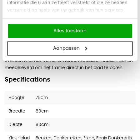
informatie die u aan ze heeft verstrekt of die ze hebben
Geschikt voor kantines en projectinrichting
verzameld op basis van uw gebruik van hun services.
Stevig en stabiel onderstel
2 jaar fabrieksgarantie
Alles toestaan
Aanpassen
Goed om te weten:
de voorgeboorde gaten komen niet
overeen met het frame. Er worden speciale houtschroeven
meegeleverd om het frame direct in het blad te boren.
Specifications
Hoogte
75cm
Breedte
80cm
Diepte
80cm
Kleur blad
Beuken, Donker eiken, Eiken, Fenix Donkergrijs,