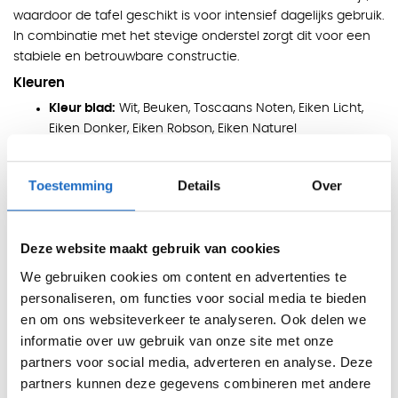
waardoor de tafel geschikt is voor intensief dagelijks gebruik.
In combinatie met het stevige onderstel zorgt dit voor een
stabiele en betrouwbare constructie.
Kleuren
Kleur blad:
Wit, Beuken, Toscaans Noten, Eiken Licht,
Eiken Donker, Eiken Robson, Eiken Naturel
Kleur frame:
Wit (RAL 9010), Zwart (RAL 9005), Zilvergrijs
(RAL 9006)
Toestemming
Details
Over
Afmetingen
Vaste hoogte: 75 cm
Deze website maakt gebruik van cookies
80 x 80 cm
We gebruiken cookies om content en advertenties te
personaliseren, om functies voor social media te bieden
Voet: 50 x 50 cm
en om ons websiteverkeer te analyseren. Ook delen we
Eigenschappen
informatie over uw gebruik van onze site met onze
partners voor social media, adverteren en analyse. Deze
Compacte kolomtafel, ruimtebesparend
partners kunnen deze gegevens combineren met andere
Duurzaam melamine blad van 25 mm dik