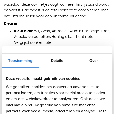
waardoor deze ook netjes oogt wanneer hij vrijstaand wordt
geplaatst. Daarnaast is de tafel perfect te combineren met
het Eliza meubilair voor een uniforme inrichting.
Kleuren
Kleur blad:
Wit, Zwart, Antraciet, Aluminium, Beige, Eiken,
Acacia, Natuur eiken, Honing eiken, Licht noten,
Vergrijsd donker noten
Eigenschappen
Toestemming
Details
Over
Multifunctioneel inzetbaar als vergadertafel of
kantinetafel
Hoogte van 110 cm voor actieve zithouding
Deze website maakt gebruik van cookies
Voorzien van metalen voetensteun
We gebruiken cookies om content en advertenties te
Inclusief schaamschot aan één zijde
personaliseren, om functies voor social media te bieden
en om ons websiteverkeer te analyseren. Ook delen we
Geschikt voor diverse interieurstijlen
informatie over uw gebruik van onze site met onze
Perfect te combineren met Eliza meubilair
partners voor social media, adverteren en analyse. Deze