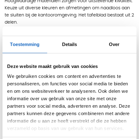
Hoogwaardige materialen zorgen voor uitstekende kwaliteit.
Keuze uit diverse kleuren en afmetingen om naadloos aan
te sluiten bij de kantooromgeving. Het tafelblad bestaat uit 2
delen.
Afmetingen
Hoogte: 74 cm
Toestemming
Details
Over
B320 × D120 cm
B400 × D120 cm
Deze website maakt gebruik van cookies
B320 × D140 cm
We gebruiken cookies om content en advertenties te
B480 × D120 cm
personaliseren, om functies voor social media te bieden
en om ons websiteverkeer te analyseren. Ook delen we
B400 × D140 cm
informatie over uw gebruik van onze site met onze
B480 × D140 cm
partners voor social media, adverteren en analyse. Deze
partners kunnen deze gegevens combineren met andere
Eigenschappen
informatie die u aan ze heeft verstrekt of die ze hebben
Ovale tafelvorm, geschikt voor vergaderingen en
verzameld op basis van uw gebruik van hun services.
conferenties