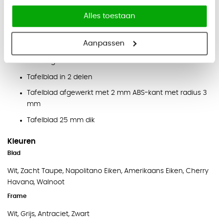
Y-vormig onderstel van rechthoekig profiel 60 × 20
mm
Alles toestaan
Systeempoten aan de binnenzijde gelast
Aanpassen
Metalen onderbalken van 45 × 45 mm profielen
Poedergecoat frame
Tafelblad in 2 delen
Tafelblad afgewerkt met 2 mm ABS-kant met radius 3
mm
Tafelblad 25 mm dik
Kleuren
Blad
Wit, Zacht Taupe, Napolitano Eiken, Amerikaans Eiken, Cherry
Havana, Walnoot
Frame
Wit, Grijs, Antraciet, Zwart