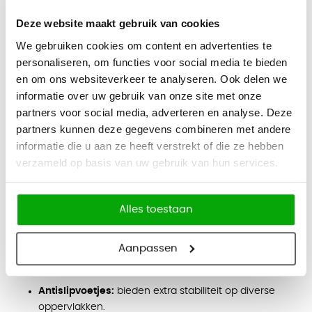
het verplaatsen en opbergen eenvoudig maakt. Het
onderhoudsvriendelijke materiaal zorgt ervoor dat u de kruk
Deze website maakt gebruik van cookies
gemakkelijk schoon kunt houden, ideaal voor zowel privé-
We gebruiken cookies om content en advertenties te
als zakelijke buitenruimtes. Verkrijgbaar in verschillende
personaliseren, om functies voor social media te bieden
kleuren, kunt u de Faro barkruk afstemmen op uw
en om ons websiteverkeer te analyseren. Ook delen we
persoonlijke stijl en de sfeer van uw buitenomgeving.
informatie over uw gebruik van onze site met onze
Belangrijke kenmerken:
partners voor social media, adverteren en analyse. Deze
Duurzaam materiaal:
gemaakt van glasvezel-
partners kunnen deze gegevens combineren met andere
versterkt polypropyleen met UV-bestendige afwerking
informatie die u aan ze heeft verstrekt of die ze hebben
voor weerbestendigheid.
verzameld op basis van uw gebruik van hun services.
Ergonomisch ontwerp:
zithoogte van 76 cm met een
naadloos, comfortabel frame.
Alles toestaan
Stapelbaar en lichtgewicht:
eenvoudig te verplaatsen
en op te bergen.
Aanpassen
Onderhoudsvriendelijk:
makkelijk schoon te maken
en te onderhouden.
Antislipvoetjes:
bieden extra stabiliteit op diverse
oppervlakken.