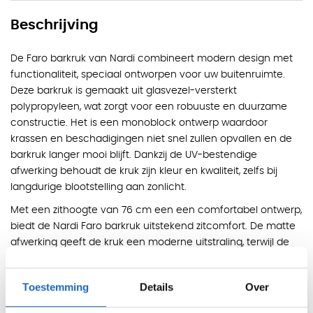
Beschrijving
De Faro barkruk van Nardi combineert modern design met
functionaliteit, speciaal ontworpen voor uw buitenruimte.
Deze barkruk is gemaakt uit glasvezel-versterkt
polypropyleen, wat zorgt voor een robuuste en duurzame
constructie. Het is een monoblock ontwerp waardoor
krassen en beschadigingen niet snel zullen opvallen en de
barkruk langer mooi blijft. Dankzij de UV-bestendige
afwerking behoudt de kruk zijn kleur en kwaliteit, zelfs bij
langdurige blootstelling aan zonlicht.
Met een zithoogte van 76 cm een een comfortabel ontwerp,
biedt de Nardi Faro barkruk uitstekend zitcomfort. De matte
afwerking geeft de kruk een moderne uitstraling, terwijl de
antislip poten extra stabiliteit bieden op diverse
ondergronden.
Toestemming
Details
Over
De Nardi Faro barkruk is licht van gewicht en stapelbaar, wat