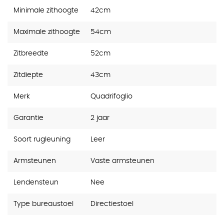
Minimale zithoogte
42cm
Maximale zithoogte
54cm
Zitbreedte
52cm
Zitdiepte
43cm
Merk
Quadrifoglio
Garantie
2 jaar
Soort rugleuning
Leer
Armsteunen
Vaste armsteunen
Lendensteun
Nee
Type bureaustoel
Directiestoel