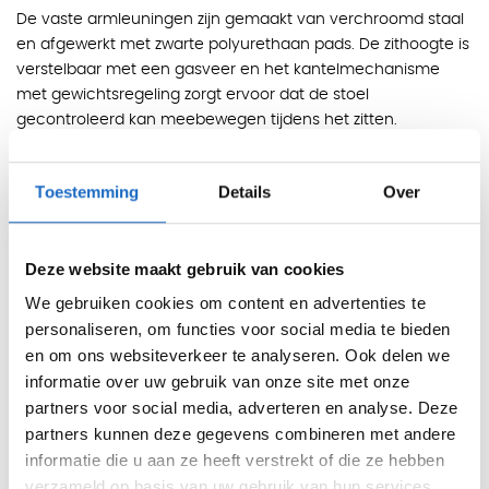
De vaste armleuningen zijn gemaakt van verchroomd staal
en afgewerkt met zwarte polyurethaan pads. De zithoogte is
verstelbaar met een gasveer en het kantelmechanisme
met gewichtsregeling zorgt ervoor dat de stoel
gecontroleerd kan meebewegen tijdens het zitten.
Kleuren
Kunstleer:
zwart, wit, taupe, blauw, grijs en rood.
Toestemming
Details
Over
Leer:
zwart, wit en bruin.
Afmetingen
Deze website maakt gebruik van cookies
Zitbreedte: 52 cm
We gebruiken cookies om content en advertenties te
Zithoogte: 42 - 54 cm
personaliseren, om functies voor social media te bieden
Zitdiepte: 43 cm
en om ons websiteverkeer te analyseren. Ook delen we
informatie over uw gebruik van onze site met onze
Functies
partners voor social media, adverteren en analyse. Deze
Zithoogte:
verstelbaar met gasveer
partners kunnen deze gegevens combineren met andere
Mechanisme:
kantelbaar met gewichtsregeling
informatie die u aan ze heeft verstrekt of die ze hebben
verzameld op basis van uw gebruik van hun services.