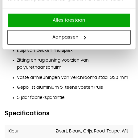
Armleuningen:
vaste armleuningen met zwarte
polyurethaan pads
Alles toestaan
Eigenschappen
Italiaanse directiestoel met hoge rugleuning
Aanpassen
Leverbaar met kunstleren of echt leren bekleding
Kuip van beuken multiplex
Zitting en rugleuning voorzien van
polyurethaanschuim
Vaste armleuningen van verchroomd staal Ø20 mm
Gepolijst aluminium 5-teens voetenkruis
5 jaar fabrieksgarantie
Specifications
Kleur
Zwart, Blauw, Grijs, Rood, Taupe, Wit