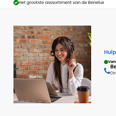
Het grootste asssortiment van de Benelux
Hulp
Van
Be
Di