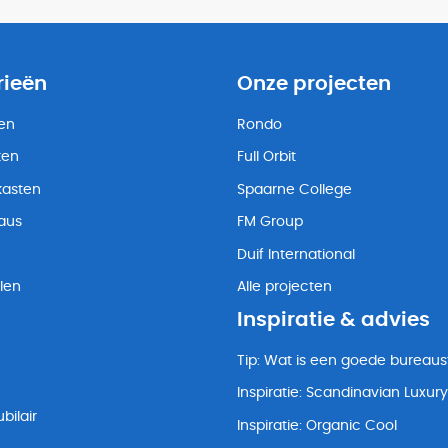
rieën
Onze projecten
ten
Rondo
ten
Full Orbit
kasten
Spaarne College
eaus
FM Group
Duif International
len
Alle projecten
Inspiratie & advies
Tip: Wat is een goede bureaus
Inspiratie: Scandinavian Luxury
bilair
Inspiratie: Organic Cool