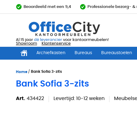
Ga
Beoordeeld met een 9,4
Professionele bezorg- 
direct
door
naar
de
inhoud
Al 15 jaar
dé leverancier
voor kantoormeubelen!
Showroom
Klantenservice
Archiefkasten
Bureaus
Bureaustoelen
Home
Bank Sofia 3-zits
Bank Sofia 3-zits
Art.
434422
Levertijd:
10-12 weken
Meubelser