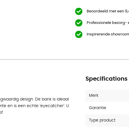
Beoordeeld met een 9,
Professionele bezorg-
Inspirerende showroo
Specifications
Merk
oogwaardig design. De bank is ideaal
mte en is een echte 'eyecatcher'. U
Garantie
f.
Type product