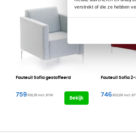
verstrekt of die ze hebben v
Fauteuil Sofia gestoffeerd
Fauteuil Sofia
2-
759
746
918,39
902,66
Bekijk