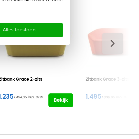
Alles toestaan
Zitbank Grace
2-zits
Zitbank Grace
3-zits
1.235
1.495
1.494,35
1.808,95
Bekijk