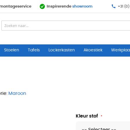
& montageservice
Inspirerende
showroom
+31 (0)
Stoelen
Tafels
Lockerkasten
Akoestiek
Werkplaat
ie:
Maroon
Kleur stof