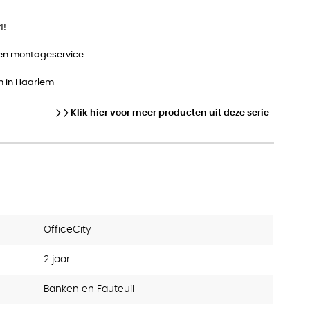
4!
 en montageservice
m in Haarlem
Klik hier voor meer producten uit deze serie
OfficeCity
2 jaar
Banken en Fauteuil