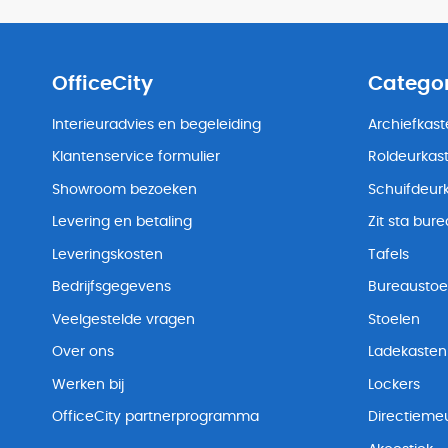
OfficeCity
Catego
Interieuradvies en begeleiding
Archiefkas
Klantenservice formulier
Roldeurkas
Showroom bezoeken
Schuifdeur
Levering en betaling
Zit sta bur
Leveringskosten
Tafels
Bedrijfsgegevens
Bureaustoe
Veelgestelde vragen
Stoelen
Over ons
Ladekasten
Werken bij
Lockers
OfficeCity partnerprogramma
Directiemeu