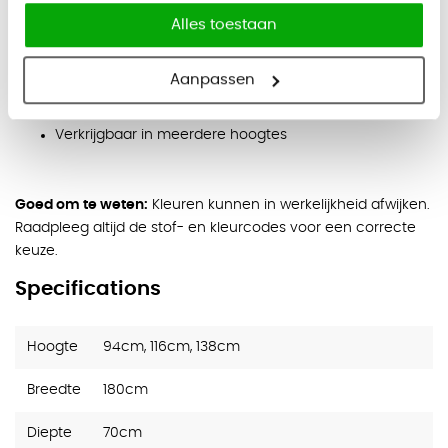
Bekleed met kunstleer uit de Valencia-collectie
Alles toestaan
Onderhoudsvriendelijk en geschikt voor intensief
gebruik
Aanpassen
HPL-plint voor stabiele basis
Verkrijgbaar in meerdere hoogtes
Goed om te weten:
Kleuren kunnen in werkelijkheid afwijken.
Raadpleeg altijd de stof- en kleurcodes voor een correcte
keuze.
Specifications
Hoogte
94cm, 116cm, 138cm
Breedte
180cm
Diepte
70cm