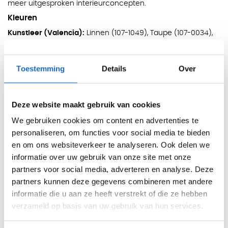
meer uitgesproken interieurconcepten.
Kleuren
Kunstleer (Valencia):
Linnen (107-1049), Taupe (107-0034),
Cognac (107-0002), Lichtgrijs (107-4045), Antraciet (107-
4003), Merlot (107-2001), Rood (107-2075), Nectarine (107-
Toestemming
Details
Over
6003), Saffraan geel (107-6012), Olijfgroen (107-5001),
Grijsblauw (107-4042), Blauw (107-3069)
Plint:
Zwart (3190), Wit (3103), Donkergrijs (3155), Cappuccino
(3148)
Deze website maakt gebruik van cookies
Afmetingen
We gebruiken cookies om content en advertenties te
personaliseren, om functies voor social media te bieden
Hoogte: 94 / 116 / 138 cm
en om ons websiteverkeer te analyseren. Ook delen we
180 x 70 cm
informatie over uw gebruik van onze site met onze
partners voor social media, adverteren en analyse. Deze
Eigenschappen
partners kunnen deze gegevens combineren met andere
3-zits treinbank met gesloten vorm
informatie die u aan ze heeft verstrekt of die ze hebben
Geschikt voor restaurants, kantines en pauzeruimtes
verzameld op basis van uw gebruik van hun services.
Los te plaatsen of te combineren in opstellingen