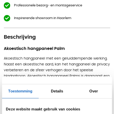
Professionele bezorg- en montageservice
Inspirerende showroom in Haarlem
Beschrijving
Akoestisch hangpaneel Palm
Akoestisch hangpaneel met een geluiddempende werking.
Naast een akoestische aard, kan het hangpaneel de privacy
verbeteren en de sfeer verhogen door het speelse
bladpatroon. Akoestisch hangpaneel Palms is daarnaast erg
duurzaam en milieuvriendelijk. De ideale combinatie van
praktisch en een mooi design uiterlijk. U heeft keuze uit 18
Toestemming
Details
Over
kleuren en akoestisch hangpaneel Palms is ook verkrijgbaar
in een voordeelset van 2 hangpanelen.
Exclusief bij Officecity verkrijgbaar!
Deze website maakt gebruik van cookies