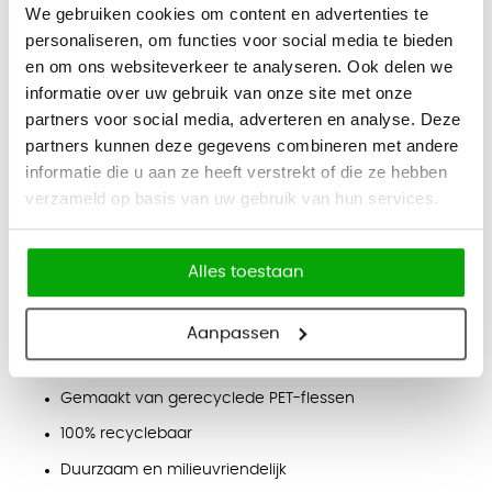
Afmetingen
We gebruiken cookies om content en advertenties te
Hoogte: 240 cm
personaliseren, om functies voor social media te bieden
en om ons websiteverkeer te analyseren. Ook delen we
Breedte: 120 cm
informatie over uw gebruik van onze site met onze
Dikte: 9 mm
partners voor social media, adverteren en analyse. Deze
partners kunnen deze gegevens combineren met andere
Kleuren
informatie die u aan ze heeft verstrekt of die ze hebben
Zwart, Donkergrijs, Lichtgrijs, Marmer, Wit, Rook, Hemelsblauw,
verzameld op basis van uw gebruik van hun services.
Denim, Kobalt, Donkerblauw, Groen, Donkergroen, Geel, Zand,
Camel, Honing, Kokosnoot, Rood
Eigenschappen
Alles toestaan
Akoestisch dempend en geluidsabsorberend (NRC
0.85 max)
Aanpassen
Brandklasse B1
Gemaakt van gerecyclede PET-flessen
100% recyclebaar
Duurzaam en milieuvriendelijk